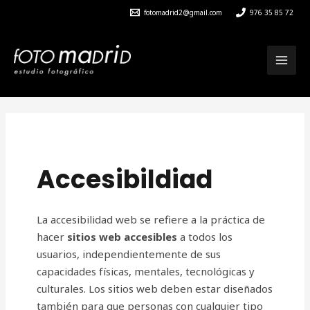
Ir
fotomadrid2@gmail.com
976 35 85 72
al
contenido
MAI
MEN
Accesibildiad
La accesibilidad web se refiere a la práctica de
hacer
sitios web accesibles
a todos los
usuarios, independientemente de sus
capacidades físicas, mentales, tecnológicas y
culturales. Los sitios web deben estar diseñados
también para que personas con cualquier tipo