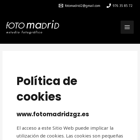
Ir
fotomadrid2@gmail.com
976 35 85 72
al
contenido
MAI
MEN
Política de
cookies
www.fotomadridzgz.es
El acceso a este Sitio Web puede implicar la
utilización de cookies. Las cookies son pequeñas