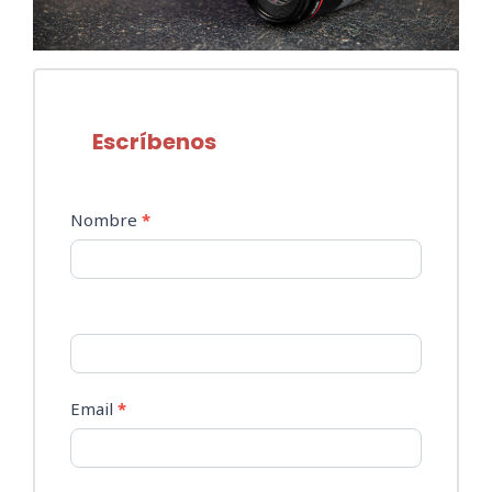
Escríbenos
Contacto
Nombre
*
Email
*